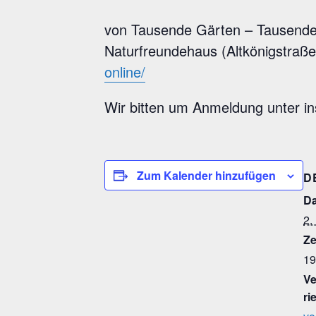
von Tausende Gärten – Tausende 
Naturfreundehaus (Altkönigstraße)
online/
Wir bitten um Anmeldung unter i
Zum Kalender hinzufügen
D
D
2.
Ze
19
Ve
rie