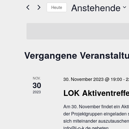
Anstehende
Veranstaltungen
Navigation
Heute
Schlüsselwort.
Datum
wählen.
Vergangene Veranstalt
NOV.
30. November 2023 @ 19:00
-
2
30
LOK Aktiventreff
2023
Am 30. November findet ein Aktiv
der Projektgruppen eingeladen 
sich miteinander auszutauschen
info@l-o-k.de gebeten.