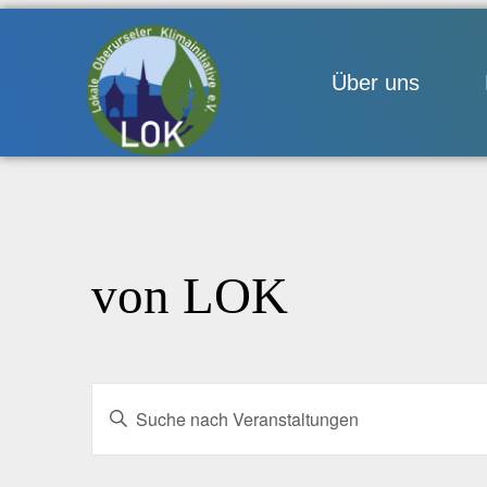
Über uns
von LOK
Veranstaltungen
Bitte
Suche
Schlüsselwort
eingeben.
und
Suche
Ansichten,
nach