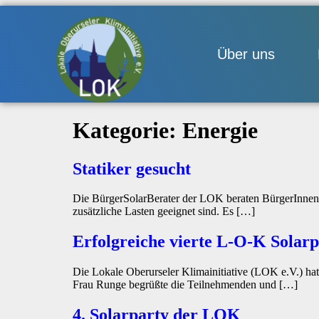
Über uns
Kategorie:
Energie
Statiker gesucht
Die BürgerSolarBerater der LOK beraten BürgerInnen 
zusätzliche Lasten geeignet sind. Es […]
Erfolgreiche vierte L-O-K Solarp
Die Lokale Oberurseler Klimainitiative (LOK e.V.) ha
Frau Runge begrüßte die Teilnehmenden und […]
4. Solarparty der LOK