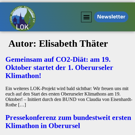
Newsletter
Autor:
Elisabeth Thäter
Gemeinsam auf CO2-Diät: am 19.
Oktober startet der 1. Oberurseler
Klimathon!
Ein weiteres LOK-Projekt wird bald sichtbar: Wir freuen uns mit
euch auf den Start des ersten Oberurseler Klimathons am 19.
Oktober! – Initiiert durch den BUND von Claudia von Eisenhardt-
Rothe […]
Pressekonferenz zum bundestweit ersten
Klimathon in Oberursel