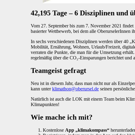
42,195 Tage – 6 Disziplinen und 
Vom 27. September bis zum 7. November 2021 findet in
basierter Wettbewerb, bei dem alle OberurselerInnen 
In sechs verschiedenen Disziplinen werden über 40 „K
Mobilität, Ernährung, Wohnen, Urlaub/Freizeit, digit
verraten die Punkte, die man für die Umsetzung erhäl
regelmäßig über die CO₂-Einsparungen berichtet und a
Teamgeist gefragt
Neu ist in diesem Jahr, dass man nicht nur als Einze
kann unter
klimathon@oberursel.de
seinen persönliche
Natürlich ist auch die LOK mit einem Team beim Kli
Klimapunkten!
Wie mache ich mit?
Kostenlose
App „klimakompass“
herunterlade