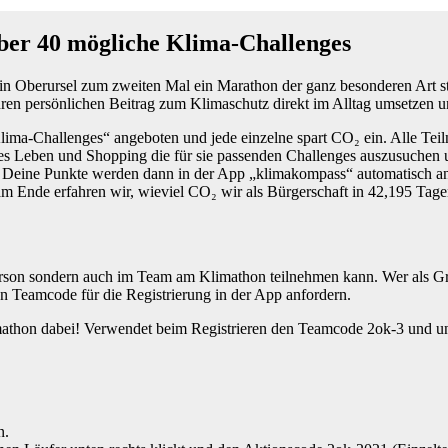
über 40 mögliche Klima-Challenges
 Oberursel zum zweiten Mal ein Marathon der ganz besonderen Art sta
ihren persönlichen Beitrag zum Klimaschutz direkt im Alltag umsetzen
lima-Challenges“ angeboten und jede einzelne spart CO₂ ein. Alle Tei
ales Leben und Shopping die für sie passenden Challenges auszusuchen
t. Deine Punkte werden dann in der App „klimakompass“ automatisch a
m Ende erfahren wir, wieviel CO₂ wir als Bürgerschaft in 42,195 Tage
lperson sondern auch im Team am Klimathon teilnehmen kann. Wer als 
n Teamcode für die Registrierung in der App anfordern.
mathon dabei! Verwendet beim Registrieren den Teamcode 2ok-3 und 
n.