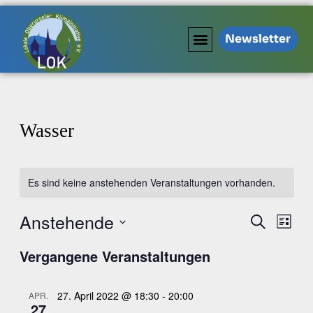
Newsletter
Wasser
Es sind keine anstehenden Veranstaltungen vorhanden.
Anstehende
Veranstal
Veran
Suche
Liste
Ansic
Suche
Datum
Navig
Vergangene Veranstaltungen
wählen.
und
Ansichten
Navigati
27. April 2022 @ 18:30
-
20:00
APR.
27