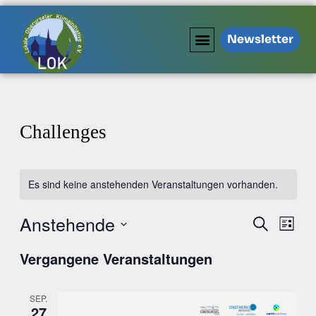
Newsletter
Challenges
Es sind keine anstehenden Veranstaltungen vorhanden.
Anstehende
Veranstal
Veran
Suche
Liste
Ansic
Suche
Datum
Navig
Vergangene Veranstaltungen
wählen.
und
Ansichten
Navigati
SEP.
27