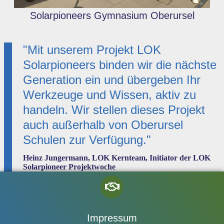
Solarpioneers Gymnasium Oberursel
"Mit unserem Projekt LOK
Solarpioneers binden wir die nächste
Generation ein und übergeben Ihr
Werkzeuge und Wissen, aktiv zu
handeln. Wir stellen dieses Projekt
auch außerhalb von Oberursel
Schulen zur Verfügung."
Heinz Jungermann, LOK Kernteam, Initiator der LOK
Solarpioneer Projektwoche
Impressum