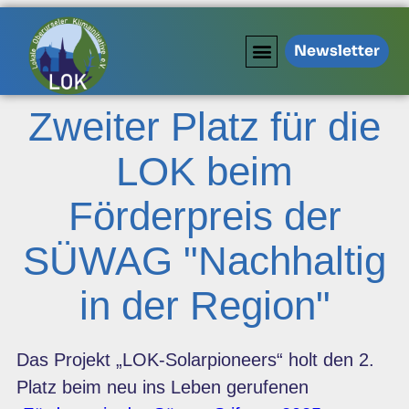
Newsletter
Zweiter Platz für die
LOK beim
Förderpreis der
SÜWAG "Nachhaltig
in der Region"
Das Projekt „LOK-Solarpioneers“ holt den 2.
Platz beim neu ins Leben gerufenen