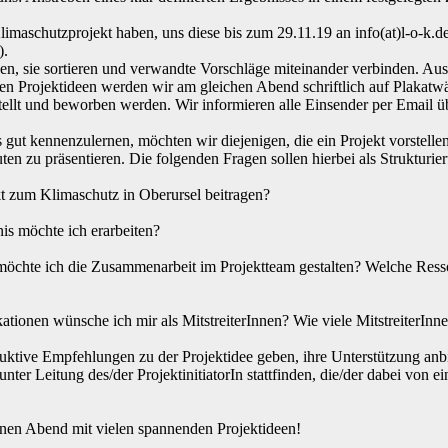
s Klimaschutzprojekt haben, uns diese bis zum 29.11.19 an info(at)l-o-k.d
).
n, sie sortieren und verwandte Vorschläge miteinander verbinden. Au
eren Projektideen werden wir am gleichen Abend schriftlich auf Plakatw
tellt und beworben werden. Wir informieren alle Einsender per Email ü
 gut kennenzulernen, möchten wir diejenigen, die ein Projekt vorstelle
ten zu präsentieren. Die folgenden Fragen sollen hierbei als Strukturie
t zum Klimaschutz in Oberursel beitragen?
s möchte ich erarbeiten?
öchte ich die Zusammenarbeit im Projektteam gestalten? Welche Ress
tionen wünsche ich mir als MitstreiterInnen? Wie viele MitstreiterInn
ktive Empfehlungen zu der Projektidee geben, ihre Unterstützung anbi
nter Leitung des/der ProjektinitiatorIn stattfinden, die/der dabei von
inen Abend mit vielen spannenden Projektideen!