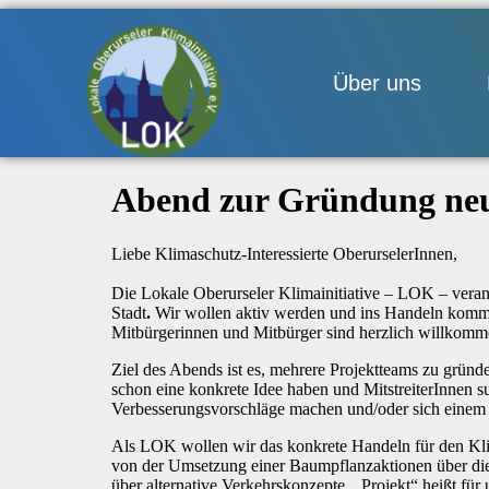
Über uns
Abend zur Gründung neu
Liebe Klimaschutz-Interessierte OberurselerInnen,
Die Lokale Oberurseler Klimainitiative – LOK – veran
Stadt
.
Wir wollen aktiv werden und ins Handeln kommen.
Mitbürgerinnen und Mitbürger sind herzlich willkomm
Ziel des Abends ist es, mehrere Projektteams zu gründ
schon eine konkrete Idee haben und MitstreiterInnen su
Verbesserungsvorschläge machen und/oder sich einem 
Als LOK wollen wir das konkrete Handeln für den Klim
von der Umsetzung einer Baumpflanzaktionen über die 
über alternative Verkehrskonzepte. „Projekt“ heißt für 