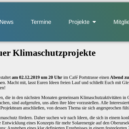
News
Termine
Projekte
Mitgli
er Klimaschutzprojekte
staltet
am 02.12.2019 um 20 Uhr
im Café Portstrasse einen
Abend zu
 Macht mit, lasst Euren Ideen freien Lauf und schließt Euch mit Glei
en!
en, die in den nächsten Monaten gemeinsam Klimaschutzaktivitäten in Ob
chen, sind aufgerufen, uns allen ihre Idee vorzustellen. Alle Interessi
Projektteam anschließen, von dessen Thema sie sich angesprochen fü
aschutz fördern. Daher suchen wir nach Ideen, die sich in einem konkr
Entwicklung eines Konzepts für mehr Solarenergie auf den Oberursele
uns: Anstreben eines klar definierten Ergebnisses in einem festgelegten